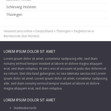
Schleswig-Holstein
Thüringen
HeavenCams.online
»
Deutschland
»
Thüringen
»
Singlebörse in
Bernterode (bei Worbis)
LOREM IPSUM DOLOR SIT AMET
Lorem ipsum dolor sit amet, consetetur sadipscing elitr, sed diam
nonumy eirmod tempor invidunt ut labore et dolore magna aliquyam
erat, sed diam voluptua. At vero eos et accusam et justo duo dolores et
ea rebum. Stet clita kasd gubergren, no sea takimata sanctus est Lorem
ipsum dolor sit amet. Lorem ipsum dolor sit amet, consetetur sadipscing
elitr, sed diam nonumy eirmod tempor invidunt ut labore et dolore
magna aliquyam erat, sed diam voluptua.
LOREM IPSUM DOLOR SIT AMET
Städteübersicht