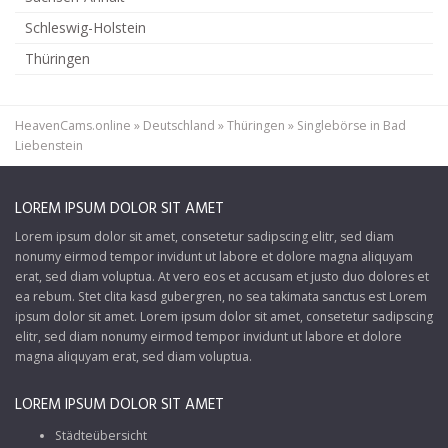
Schleswig-Holstein
Thüringen
HeavenCams.online
»
Deutschland
»
Thüringen
»
Singlebörse in Bad
Liebenstein
LOREM IPSUM DOLOR SIT AMET
Lorem ipsum dolor sit amet, consetetur sadipscing elitr, sed diam
nonumy eirmod tempor invidunt ut labore et dolore magna aliquyam
erat, sed diam voluptua. At vero eos et accusam et justo duo dolores et
ea rebum. Stet clita kasd gubergren, no sea takimata sanctus est Lorem
ipsum dolor sit amet. Lorem ipsum dolor sit amet, consetetur sadipscing
elitr, sed diam nonumy eirmod tempor invidunt ut labore et dolore
magna aliquyam erat, sed diam voluptua.
LOREM IPSUM DOLOR SIT AMET
Städteübersicht