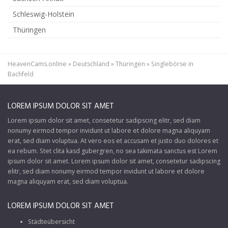
Schleswig-Holstein
Thüringen
HeavenCams.online
»
Deutschland
»
Thüringen
»
Singlebörse in
Bachfeld
LOREM IPSUM DOLOR SIT AMET
Lorem ipsum dolor sit amet, consetetur sadipscing elitr, sed diam
nonumy eirmod tempor invidunt ut labore et dolore magna aliquyam
erat, sed diam voluptua. At vero eos et accusam et justo duo dolores et
ea rebum. Stet clita kasd gubergren, no sea takimata sanctus est Lorem
ipsum dolor sit amet. Lorem ipsum dolor sit amet, consetetur sadipscing
elitr, sed diam nonumy eirmod tempor invidunt ut labore et dolore
magna aliquyam erat, sed diam voluptua.
LOREM IPSUM DOLOR SIT AMET
Städteübersicht