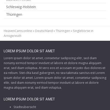
Schleswig-Holstein
Thüringen
HeavenCams.online
»
Deutschland
»
Thüringen
»
Singlebörse in
Arnsgereuth
LOREM IPSUM DOLOR SIT AMET
Lorem ipsum dolor sit amet, consetetur sadipscing elitr, sed diam
nonumy eirmod tempor invidunt ut labore et dolore magna aliquyam
erat, sed diam voluptua. At vero eos et accusam et justo duo dolores et
ea rebum. Stet clita kasd gubergren, no sea takimata sanctus est Lorem
ipsum dolor sit amet. Lorem ipsum dolor sit amet, consetetur sadipscing
elitr, sed diam nonumy eirmod tempor invidunt ut labore et dolore
magna aliquyam erat, sed diam voluptua.
LOREM IPSUM DOLOR SIT AMET
Städteübersicht