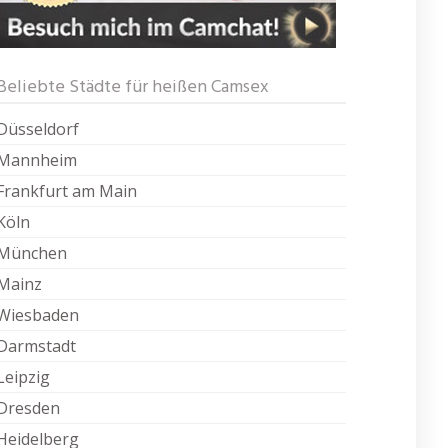
Beliebte Städte für heißen Camsex
Düsseldorf
Mannheim
Frankfurt am Main
Köln
München
Mainz
Wiesbaden
Darmstadt
Leipzig
Dresden
Heidelberg