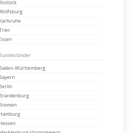
Rostock
Wolfsburg
Karlsruhe
Trier
Essen
Bundesländer
Baden-Württemberg
Bayern
Berlin
Brandenburg
Bremen
Hamburg
Hessen
Mecklenburg-Vorpommern