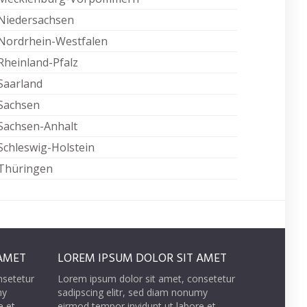
Niedersachsen
Nordrhein-Westfalen
Rheinland-Pfalz
Saarland
Sachsen
Sachsen-Anhalt
Schleswig-Holstein
Thüringen
AMET
LOREM IPSUM DOLOR SIT AMET
nsetetur
Lorem ipsum dolor sit amet, consetetur
my
sadipscing elitr, sed diam nonumy
e et
eirmod tempor invidunt ut labore et