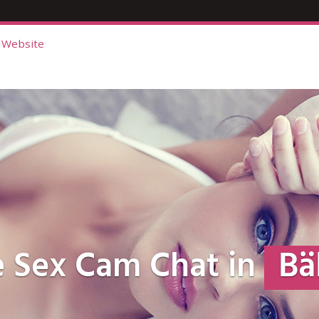
 Website
e Sex Cam Chat in
Bä