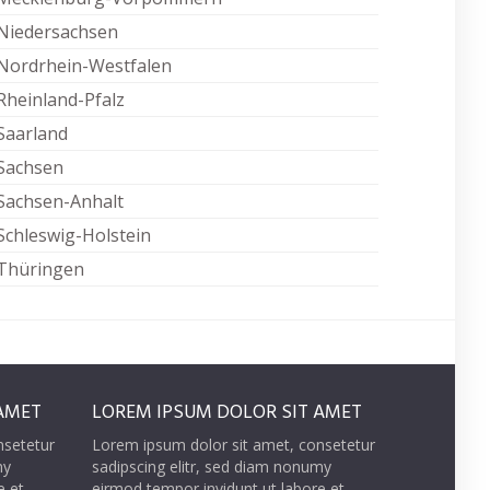
Niedersachsen
Nordrhein-Westfalen
Rheinland-Pfalz
Saarland
Sachsen
Sachsen-Anhalt
Schleswig-Holstein
Thüringen
AMET
LOREM IPSUM DOLOR SIT AMET
nsetetur
Lorem ipsum dolor sit amet, consetetur
my
sadipscing elitr, sed diam nonumy
e et
eirmod tempor invidunt ut labore et