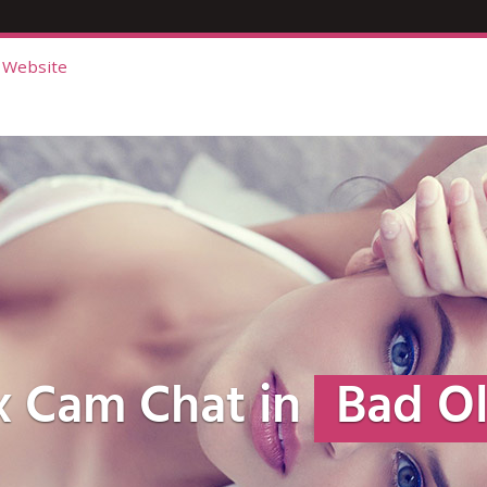
 Website
x Cam Chat in
Bad O