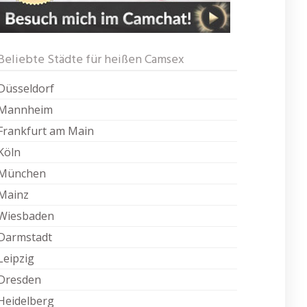
Beliebte Städte für heißen Camsex
Düsseldorf
Mannheim
Frankfurt am Main
Köln
München
Mainz
Wiesbaden
Darmstadt
Leipzig
Dresden
Heidelberg