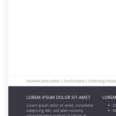
HeavenCams.online
»
Deutschland
»
Schleswig-Holst
LOREM IPSUM DOLOR SIT AMET
LOREM
Lorem ipsum dolor sit amet, consetetur
St
sadipscing elitr, sed diam nonumy
M
eirmod tempor invidunt ut labore et