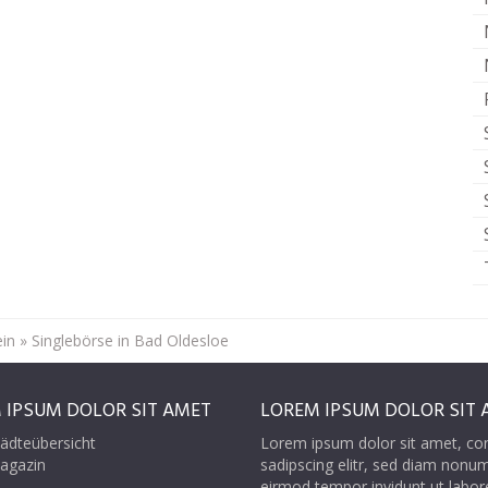
ein
»
Singlebörse in Bad Oldesloe
 IPSUM DOLOR SIT AMET
LOREM IPSUM DOLOR SIT 
ädteübersicht
Lorem ipsum dolor sit amet, co
agazin
sadipscing elitr, sed diam nonu
eirmod tempor invidunt ut labor