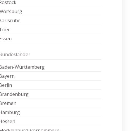
Rostock
Wolfsburg
Karlsruhe
Trier
Essen
Bundesländer
Baden-Württemberg
Bayern
Berlin
Brandenburg
Bremen
Hamburg
Hessen
Mecklenburg-Vorpommern