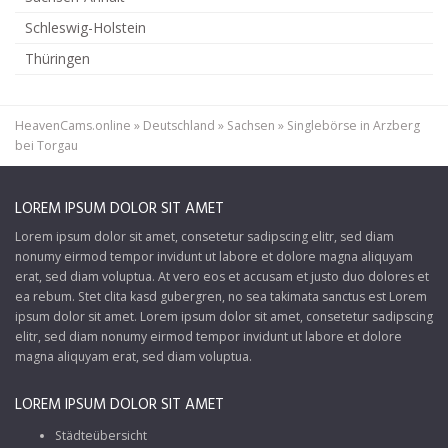
Schleswig-Holstein
Thüringen
HeavenCams.online
»
Deutschland
»
Sachsen
»
Singlebörse in Arzberg
bei Torgau
LOREM IPSUM DOLOR SIT AMET
Lorem ipsum dolor sit amet, consetetur sadipscing elitr, sed diam
nonumy eirmod tempor invidunt ut labore et dolore magna aliquyam
erat, sed diam voluptua. At vero eos et accusam et justo duo dolores et
ea rebum. Stet clita kasd gubergren, no sea takimata sanctus est Lorem
ipsum dolor sit amet. Lorem ipsum dolor sit amet, consetetur sadipscing
elitr, sed diam nonumy eirmod tempor invidunt ut labore et dolore
magna aliquyam erat, sed diam voluptua.
LOREM IPSUM DOLOR SIT AMET
Städteübersicht