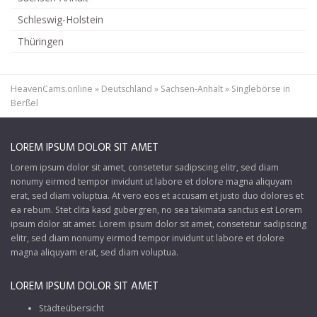
Schleswig-Holstein
Thüringen
HeavenCams.online
»
Deutschland
»
Sachsen-Anhalt
»
Singlebörse in
Berßel
LOREM IPSUM DOLOR SIT AMET
Lorem ipsum dolor sit amet, consetetur sadipscing elitr, sed diam
nonumy eirmod tempor invidunt ut labore et dolore magna aliquyam
erat, sed diam voluptua. At vero eos et accusam et justo duo dolores et
ea rebum. Stet clita kasd gubergren, no sea takimata sanctus est Lorem
ipsum dolor sit amet. Lorem ipsum dolor sit amet, consetetur sadipscing
elitr, sed diam nonumy eirmod tempor invidunt ut labore et dolore
magna aliquyam erat, sed diam voluptua.
LOREM IPSUM DOLOR SIT AMET
Städteübersicht