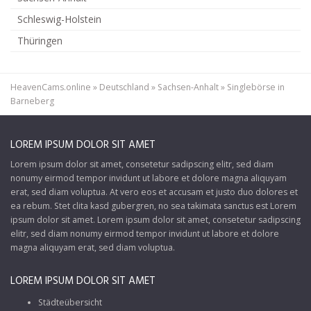
Schleswig-Holstein
Thüringen
HeavenCams.online
»
Deutschland
»
Sachsen-Anhalt
»
Singlebörse in
Barneberg
LOREM IPSUM DOLOR SIT AMET
Lorem ipsum dolor sit amet, consetetur sadipscing elitr, sed diam
nonumy eirmod tempor invidunt ut labore et dolore magna aliquyam
erat, sed diam voluptua. At vero eos et accusam et justo duo dolores et
ea rebum. Stet clita kasd gubergren, no sea takimata sanctus est Lorem
ipsum dolor sit amet. Lorem ipsum dolor sit amet, consetetur sadipscing
elitr, sed diam nonumy eirmod tempor invidunt ut labore et dolore
magna aliquyam erat, sed diam voluptua.
LOREM IPSUM DOLOR SIT AMET
Städteübersicht