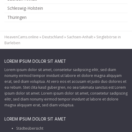
Schleswig-Holstein
Thüringen
HeavenCams.online
»
Deutschland
»
Sachsen-Anhalt
»
Singlebörse in
Barleben
LOREM IPSUM DOLOR SIT AMET
Lorem ipsum dolor sit amet, consetetur sadipscing elitr, sed diam
nonumy eirmod tempor invidunt ut labore et dolore magna aliquyam
erat, sed diam voluptua. At vero eos et accusam et justo duo dolores et
ea rebum. Stet clita kasd gubergren, no sea takimata sanctus est Lorem
ipsum dolor sit amet. Lorem ipsum dolor sit amet, consetetur sadipscing
elitr, sed diam nonumy eirmod tempor invidunt ut labore et dolore
magna aliquyam erat, sed diam voluptua.
LOREM IPSUM DOLOR SIT AMET
Städteübersicht