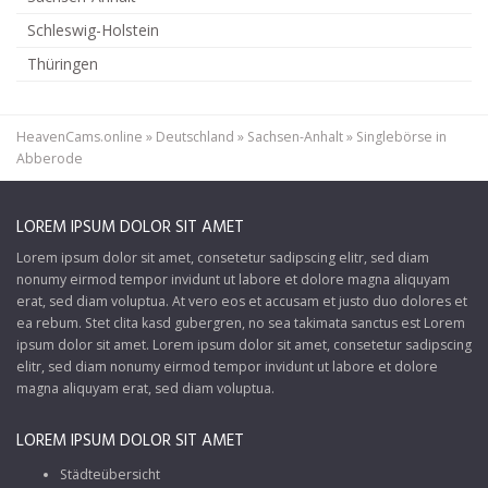
Schleswig-Holstein
Thüringen
HeavenCams.online
»
Deutschland
»
Sachsen-Anhalt
»
Singlebörse in
Abberode
LOREM IPSUM DOLOR SIT AMET
Lorem ipsum dolor sit amet, consetetur sadipscing elitr, sed diam
nonumy eirmod tempor invidunt ut labore et dolore magna aliquyam
erat, sed diam voluptua. At vero eos et accusam et justo duo dolores et
ea rebum. Stet clita kasd gubergren, no sea takimata sanctus est Lorem
ipsum dolor sit amet. Lorem ipsum dolor sit amet, consetetur sadipscing
elitr, sed diam nonumy eirmod tempor invidunt ut labore et dolore
magna aliquyam erat, sed diam voluptua.
LOREM IPSUM DOLOR SIT AMET
Städteübersicht