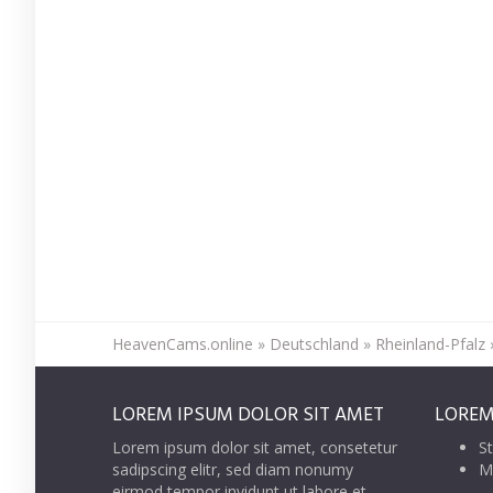
HeavenCams.online
»
Deutschland
»
Rheinland-Pfalz
LOREM IPSUM DOLOR SIT AMET
LOREM
Lorem ipsum dolor sit amet, consetetur
St
sadipscing elitr, sed diam nonumy
M
eirmod tempor invidunt ut labore et