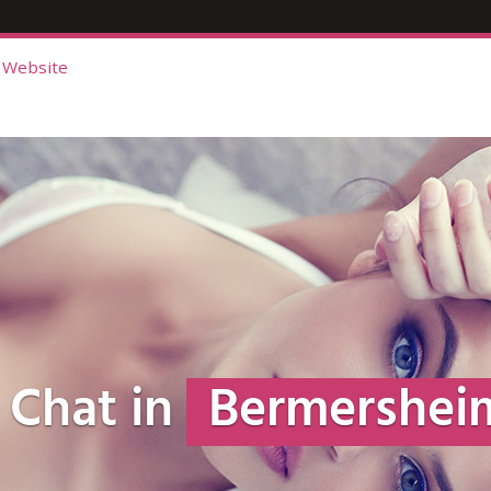
 Website
 Chat in
Bermershei