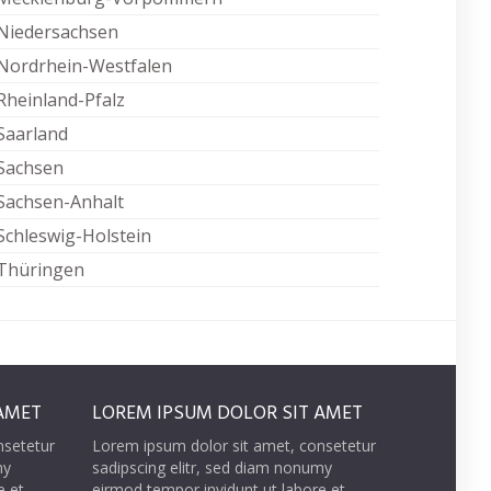
Niedersachsen
Nordrhein-Westfalen
Rheinland-Pfalz
Saarland
Sachsen
Sachsen-Anhalt
Schleswig-Holstein
Thüringen
AMET
LOREM IPSUM DOLOR SIT AMET
nsetetur
Lorem ipsum dolor sit amet, consetetur
my
sadipscing elitr, sed diam nonumy
e et
eirmod tempor invidunt ut labore et