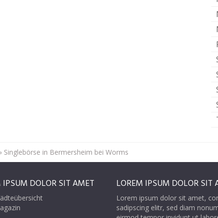
»
Singlebörse in Bermersheim bei Worms
 IPSUM DOLOR SIT AMET
LOREM IPSUM DOLOR SIT 
ädteübersicht
Lorem ipsum dolor sit amet, co
agazin
sadipscing elitr, sed diam nonu
eirmod tempor invidunt ut labor