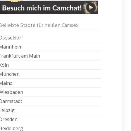
Beliebte Städte für heißen Camsex
Düsseldorf
Mannheim
Frankfurt am Main
Köln
München
Mainz
Wiesbaden
Darmstadt
Leipzig
Dresden
Heidelberg