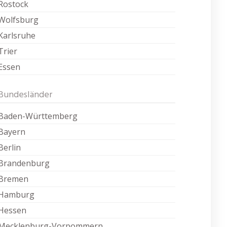
Rostock
Wolfsburg
Karlsruhe
Trier
Essen
Bundesländer
Baden-Württemberg
Bayern
Berlin
Brandenburg
Bremen
Hamburg
Hessen
Mecklenburg-Vorpommern