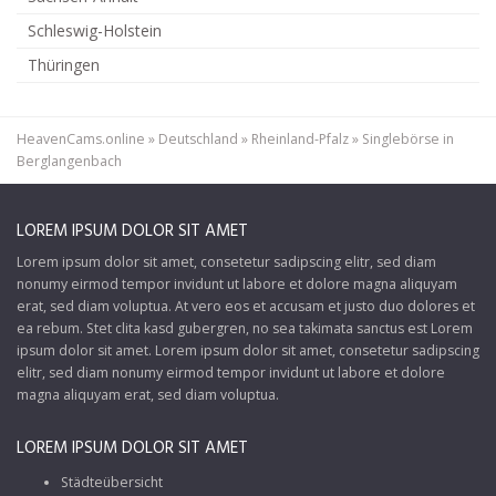
Schleswig-Holstein
Thüringen
HeavenCams.online
»
Deutschland
»
Rheinland-Pfalz
»
Singlebörse in
Berglangenbach
LOREM IPSUM DOLOR SIT AMET
Lorem ipsum dolor sit amet, consetetur sadipscing elitr, sed diam
nonumy eirmod tempor invidunt ut labore et dolore magna aliquyam
erat, sed diam voluptua. At vero eos et accusam et justo duo dolores et
ea rebum. Stet clita kasd gubergren, no sea takimata sanctus est Lorem
ipsum dolor sit amet. Lorem ipsum dolor sit amet, consetetur sadipscing
elitr, sed diam nonumy eirmod tempor invidunt ut labore et dolore
magna aliquyam erat, sed diam voluptua.
LOREM IPSUM DOLOR SIT AMET
Städteübersicht