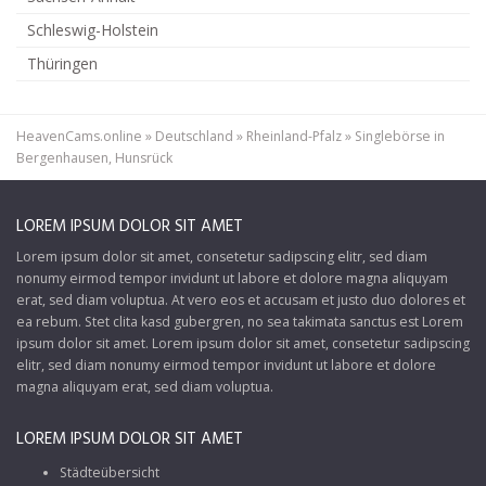
Schleswig-Holstein
Thüringen
HeavenCams.online
»
Deutschland
»
Rheinland-Pfalz
»
Singlebörse in
Bergenhausen, Hunsrück
LOREM IPSUM DOLOR SIT AMET
Lorem ipsum dolor sit amet, consetetur sadipscing elitr, sed diam
nonumy eirmod tempor invidunt ut labore et dolore magna aliquyam
erat, sed diam voluptua. At vero eos et accusam et justo duo dolores et
ea rebum. Stet clita kasd gubergren, no sea takimata sanctus est Lorem
ipsum dolor sit amet. Lorem ipsum dolor sit amet, consetetur sadipscing
elitr, sed diam nonumy eirmod tempor invidunt ut labore et dolore
magna aliquyam erat, sed diam voluptua.
LOREM IPSUM DOLOR SIT AMET
Städteübersicht