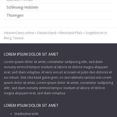
Schleswig-Holstein
Thüringen
HeavenCams.online
»
Deutschland
»
Rheinland-Pfalz
»
Singlebörse in
Berg, Taunus
LOREM IPSUM DOLOR SIT AMET
Lorem ipsum dolor sit amet, consetetur sadipscing elitr, sed diam
nonumy eirmod tempor invidunt ut labore et dolore magna aliquyam
erat, sed diam voluptua. At vero eos et accusam et justo duo dolores et
ea rebum. Stet clita kasd gubergren, no sea takimata sanctus est Lorem
ipsum dolor sit amet. Lorem ipsum dolor sit amet, consetetur sadipscing
elitr, sed diam nonumy eirmod tempor invidunt ut labore et dolore
magna aliquyam erat, sed diam voluptua.
LOREM IPSUM DOLOR SIT AMET
Städteübersicht