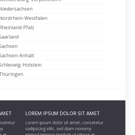
Niedersachsen
Nordrhein-Westfalen
Rheinland-Pfalz
Saarland
Sachsen
Sachsen-Anhalt
Schleswig-Holstein
Thüringen
AMET
LOREM IPSUM DOLOR SIT AMET
nsetetur
Lorem ipsum dolor sit amet, consetetur
my
sadipscing elitr, sed diam nonumy
e et
eirmod tempor invidunt ut labore et