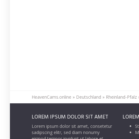
HeavenCams.online
»
Deutschland
»
Rheinland-Pfalz
LOREM IPSUM DOLOR SIT AMET
LOREM
Lorem ipsum dolor sit amet, consetetur
St
sadipscing elitr, sed diam nonumy
M
eirmod tempor invidunt ut labore et