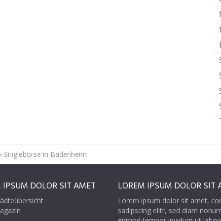
»
Singlebörse in Badenheim
 IPSUM DOLOR SIT AMET
LOREM IPSUM DOLOR SIT 
ädteübersicht
Lorem ipsum dolor sit amet, co
agazin
sadipscing elitr, sed diam nonu
eirmod tempor invidunt ut labor