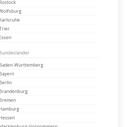
Rostock
Wolfsburg
Karlsruhe
Trier
Essen
Bundesländer
Baden-Württemberg
Bayern
Berlin
Brandenburg
Bremen
Hamburg
Hessen
Mecklenburg-Vorpommern