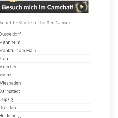
Beliebte Städte für heißen Camsex
Düsseldorf
Mannheim
Frankfurt am Main
Köln
München
Mainz
Wiesbaden
Darmstadt
Leipzig
Dresden
Heidelberg