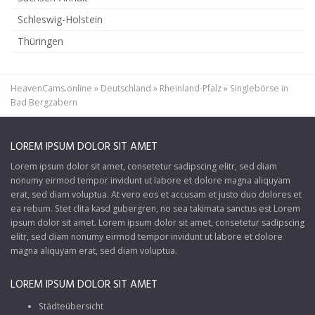
Schleswig-Holstein
Thüringen
HeavenCams.online
»
Deutschland
»
Rheinland-Pfalz
»
Singlebörse in
Bad Bergzabern
LOREM IPSUM DOLOR SIT AMET
Lorem ipsum dolor sit amet, consetetur sadipscing elitr, sed diam
nonumy eirmod tempor invidunt ut labore et dolore magna aliquyam
erat, sed diam voluptua. At vero eos et accusam et justo duo dolores et
ea rebum. Stet clita kasd gubergren, no sea takimata sanctus est Lorem
ipsum dolor sit amet. Lorem ipsum dolor sit amet, consetetur sadipscing
elitr, sed diam nonumy eirmod tempor invidunt ut labore et dolore
magna aliquyam erat, sed diam voluptua.
LOREM IPSUM DOLOR SIT AMET
Städteübersicht