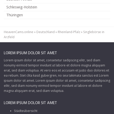
Schleswig-Holstein
Thüringen
HeavenCams.online
»
Deutschland
»
Rheinland-Pfalz
»
Singlebörse in
Arzfeld
LOREM IPSUM DOLOR SIT AMET
Lorem ipsum dolor sit amet, consetetur sadipscing elitr, sed diam
nonumy eirmod tempor invidunt ut labore et dolore magna aliquyam
erat, sed diam voluptua. At vero eos et accusam et justo duo dolores et
ea rebum. Stet clita kasd gubergren, no sea takimata sanctus est Lorem
ipsum dolor sit amet. Lorem ipsum dolor sit amet, consetetur sadipscing
elitr, sed diam nonumy eirmod tempor invidunt ut labore et dolore
magna aliquyam erat, sed diam voluptua.
LOREM IPSUM DOLOR SIT AMET
Städteübersicht