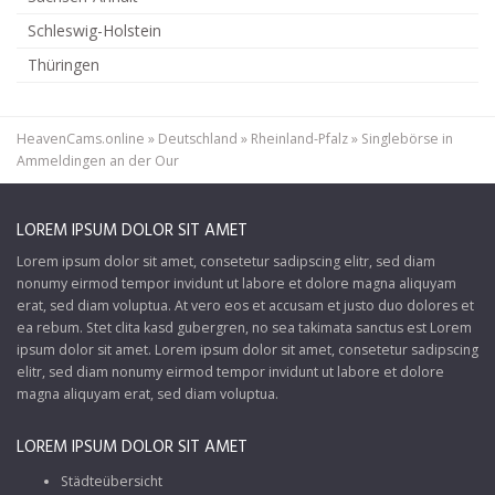
Schleswig-Holstein
Thüringen
HeavenCams.online
»
Deutschland
»
Rheinland-Pfalz
»
Singlebörse in
Ammeldingen an der Our
LOREM IPSUM DOLOR SIT AMET
Lorem ipsum dolor sit amet, consetetur sadipscing elitr, sed diam
nonumy eirmod tempor invidunt ut labore et dolore magna aliquyam
erat, sed diam voluptua. At vero eos et accusam et justo duo dolores et
ea rebum. Stet clita kasd gubergren, no sea takimata sanctus est Lorem
ipsum dolor sit amet. Lorem ipsum dolor sit amet, consetetur sadipscing
elitr, sed diam nonumy eirmod tempor invidunt ut labore et dolore
magna aliquyam erat, sed diam voluptua.
LOREM IPSUM DOLOR SIT AMET
Städteübersicht