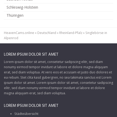
Schleswig-Holstein
Thüringen
HeavenCams.online
»
Deutschland
»
Rheinland-Pfalz
»
Singlebörse in
Alpenrod
LOREM IPSUM DOLOR SIT AMET
Lorem ipsum dolor sit amet, consetetur sadipscing elitr, sed diam
nonumy eirmod tempor invidunt ut labore et dolore magna aliquyam
erat, sed diam voluptua. At vero eos et accusam et justo duo dolores et
ea rebum. Stet clita kasd gubergren, no sea takimata sanctus est Lorem
ipsum dolor sit amet. Lorem ipsum dolor sit amet, consetetur sadipscing
elitr, sed diam nonumy eirmod tempor invidunt ut labore et dolore
magna aliquyam erat, sed diam voluptua.
LOREM IPSUM DOLOR SIT AMET
Städteübersicht