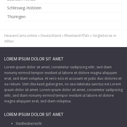
Schleswig-Holstein
Thüringen
HeavenCams.online
»
Deutschland
»
Rheinland-Pfalz
»
Singlebörse in
Alflen
LOREM IPSUM DOLOR SIT AMET
Lorem ipsum dolor sit amet, consetetur sadipscing elitr, sed diam
nonumy eirmod tempor invidunt ut labore et dolore magna aliquyam
erat, sed diam voluptua. At vero eos et accusam et justo duo dolores et
ea rebum. Stet clita kasd gubergren, no sea takimata sanctus est Lorem
ipsum dolor sit amet. Lorem ipsum dolor sit amet, consetetur sadipscing
elitr, sed diam nonumy eirmod tempor invidunt ut labore et dolore
magna aliquyam erat, sed diam voluptua.
LOREM IPSUM DOLOR SIT AMET
Städteübersicht