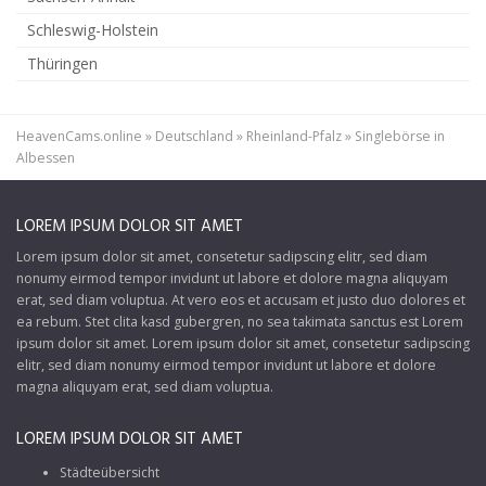
Schleswig-Holstein
Thüringen
HeavenCams.online
»
Deutschland
»
Rheinland-Pfalz
»
Singlebörse in
Albessen
LOREM IPSUM DOLOR SIT AMET
Lorem ipsum dolor sit amet, consetetur sadipscing elitr, sed diam
nonumy eirmod tempor invidunt ut labore et dolore magna aliquyam
erat, sed diam voluptua. At vero eos et accusam et justo duo dolores et
ea rebum. Stet clita kasd gubergren, no sea takimata sanctus est Lorem
ipsum dolor sit amet. Lorem ipsum dolor sit amet, consetetur sadipscing
elitr, sed diam nonumy eirmod tempor invidunt ut labore et dolore
magna aliquyam erat, sed diam voluptua.
LOREM IPSUM DOLOR SIT AMET
Städteübersicht