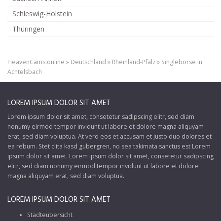
Schleswig-Holstein
Thüringen
HeavenCams.online
»
Deutschland
»
Rheinland-Pfalz
»
Singlebörse in
Achtelsbach
LOREM IPSUM DOLOR SIT AMET
Lorem ipsum dolor sit amet, consetetur sadipscing elitr, sed diam
nonumy eirmod tempor invidunt ut labore et dolore magna aliquyam
erat, sed diam voluptua. At vero eos et accusam et justo duo dolores et
ea rebum. Stet clita kasd gubergren, no sea takimata sanctus est Lorem
ipsum dolor sit amet. Lorem ipsum dolor sit amet, consetetur sadipscing
elitr, sed diam nonumy eirmod tempor invidunt ut labore et dolore
magna aliquyam erat, sed diam voluptua.
LOREM IPSUM DOLOR SIT AMET
Städteübersicht