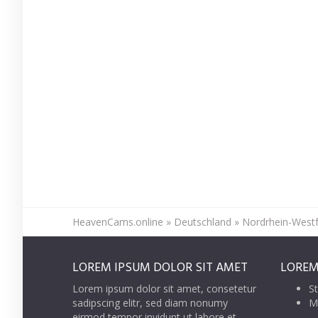
HeavenCams.online
»
Deutschland
»
Nordrhein-Westf
LOREM IPSUM DOLOR SIT AMET
LOREM
Lorem ipsum dolor sit amet, consetetur
St
sadipscing elitr, sed diam nonumy
M
eirmod tempor invidunt ut labore et