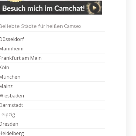
Beliebte Städte für heißen Camsex
Düsseldorf
Mannheim
Frankfurt am Main
Köln
München
Mainz
Wiesbaden
Darmstadt
Leipzig
Dresden
Heidelberg