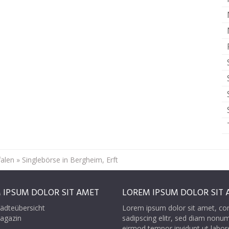
alen
»
Singlebörse in Bergheim, Erft
 IPSUM DOLOR SIT AMET
LOREM IPSUM DOLOR SIT 
ädteübersicht
Lorem ipsum dolor sit amet, co
agazin
sadipscing elitr, sed diam nonu
eirmod tempor invidunt ut labor