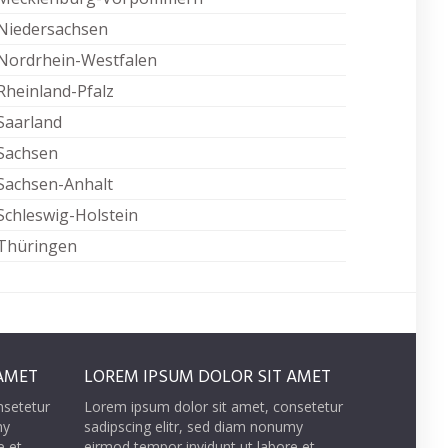
Niedersachsen
Nordrhein-Westfalen
Rheinland-Pfalz
Saarland
Sachsen
Sachsen-Anhalt
Schleswig-Holstein
Thüringen
AMET
LOREM IPSUM DOLOR SIT AMET
nsetetur
Lorem ipsum dolor sit amet, consetetur
my
sadipscing elitr, sed diam nonumy
e et
eirmod tempor invidunt ut labore et