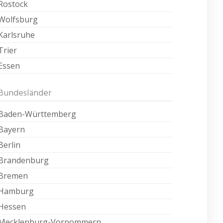
Rostock
Wolfsburg
Karlsruhe
Trier
Essen
Bundesländer
Baden-Württemberg
Bayern
Berlin
Brandenburg
Bremen
Hamburg
Hessen
Mecklenburg-Vorpommern