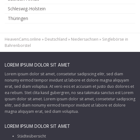
Schleswig-Holstein
Thüringen
HeavenCams.online
»
Deutschland
»
Niedersachsen
»
Singlebörse in
Bahrenborstel
LOREM IPSUM DOLOR SIT AMET
Lorem ipsum dolor sit amet, consetetur sadipscing elitr, sed diam
nonumy eirmod tempor invidunt ut labore et dolore magna aliquyam
erat, sed diam voluptua. At vero eos et accusam et justo duo dolores et
ea rebum. Stet clita kasd gubergren, no sea takimata sanctus est Lorem
ipsum dolor sit amet. Lorem ipsum dolor sit amet, consetetur sadipscing
elitr, sed diam nonumy eirmod tempor invidunt ut labore et dolore
magna aliquyam erat, sed diam voluptua.
LOREM IPSUM DOLOR SIT AMET
Städteübersicht