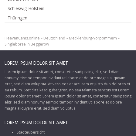
Schleswig-Holstein
Thüringen
HeavenCams.online
»
Deutschland
»
Mecklenburg-Vorpommern
»
Singlebörse in Beggerow
LOREM IPSUM DOLOR SIT AMET
Lorem ipsum dolor sit amet, consetetur sadipscing elitr, sed diam
nonumy eirmod tempor invidunt ut labore et dolore magna aliquyam
erat, sed diam voluptua. At vero eos et accusam et justo duo dolores et
ea rebum. Stet clita kasd gubergren, no sea takimata sanctus est Lorem
ipsum dolor sit amet. Lorem ipsum dolor sit amet, consetetur sadipscing
elitr, sed diam nonumy eirmod tempor invidunt ut labore et dolore
magna aliquyam erat, sed diam voluptua.
LOREM IPSUM DOLOR SIT AMET
Städteübersicht