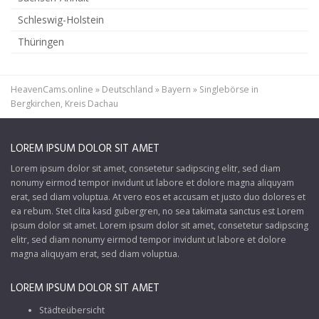
Schleswig-Holstein
Thüringen
HeavenCams.online
»
Deutschland
»
Bayern
»
Singlebörse in
Bergkirchen, Kreis Dachau
LOREM IPSUM DOLOR SIT AMET
Lorem ipsum dolor sit amet, consetetur sadipscing elitr, sed diam
nonumy eirmod tempor invidunt ut labore et dolore magna aliquyam
erat, sed diam voluptua. At vero eos et accusam et justo duo dolores et
ea rebum. Stet clita kasd gubergren, no sea takimata sanctus est Lorem
ipsum dolor sit amet. Lorem ipsum dolor sit amet, consetetur sadipscing
elitr, sed diam nonumy eirmod tempor invidunt ut labore et dolore
magna aliquyam erat, sed diam voluptua.
LOREM IPSUM DOLOR SIT AMET
Städteübersicht