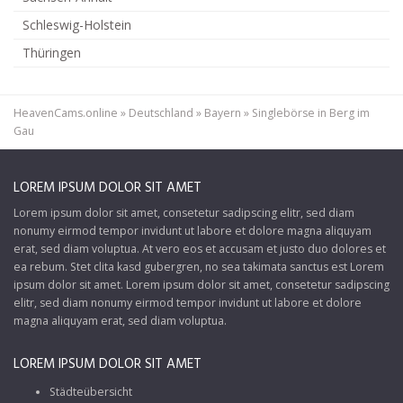
Schleswig-Holstein
Thüringen
HeavenCams.online
»
Deutschland
»
Bayern
»
Singlebörse in Berg im
Gau
LOREM IPSUM DOLOR SIT AMET
Lorem ipsum dolor sit amet, consetetur sadipscing elitr, sed diam
nonumy eirmod tempor invidunt ut labore et dolore magna aliquyam
erat, sed diam voluptua. At vero eos et accusam et justo duo dolores et
ea rebum. Stet clita kasd gubergren, no sea takimata sanctus est Lorem
ipsum dolor sit amet. Lorem ipsum dolor sit amet, consetetur sadipscing
elitr, sed diam nonumy eirmod tempor invidunt ut labore et dolore
magna aliquyam erat, sed diam voluptua.
LOREM IPSUM DOLOR SIT AMET
Städteübersicht