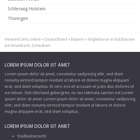
Schleswig-Holstein
Thüringen
HeavenCams.online
»
Deutschland
»
Bayern
»
Singlebörse in Balzhausen
bei Krumbach, Schwaben
LOREM IPSUM DOLOR SIT AMET
Lorem ipsum dolor sit amet, consetetur sadipscing elitr, sed diam
nonumy eirmod tempor invidunt ut labore et dolore magna aliquyam
erat, sed diam voluptua. At vero eos et accusam et justo duo dolores et
ea rebum. Stet clita kasd gubergren, no sea takimata sanctus est Lorem
ipsum dolor sit amet. Lorem ipsum dolor sit amet, consetetur sadipscing
elitr, sed diam nonumy eirmod tempor invidunt ut labore et dolore
magna aliquyam erat, sed diam voluptua.
LOREM IPSUM DOLOR SIT AMET
Städteübersicht