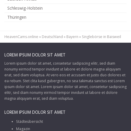
Schleswig-Holstein
Thüringen
HeavenCams.online
»
Deutschland
»
Bayern
»
Singlebörse in Baisweil
LOREM IPSUM DOLOR SIT AMET
Lorem ipsum dolor sit amet, consetetur sadipscing elitr, sed diam
nonumy eirmod tempor invidunt ut labore et dolore magna aliquyam
erat, sed diam voluptua. At vero eos et accusam et justo duo dolores et
ea rebum. Stet clita kasd gubergren, no sea takimata sanctus est Lorem
ipsum dolor sit amet. Lorem ipsum dolor sit amet, consetetur sadipscing
elitr, sed diam nonumy eirmod tempor invidunt ut labore et dolore
magna aliquyam erat, sed diam voluptua.
LOREM IPSUM DOLOR SIT AMET
Städteübersicht
Magazin