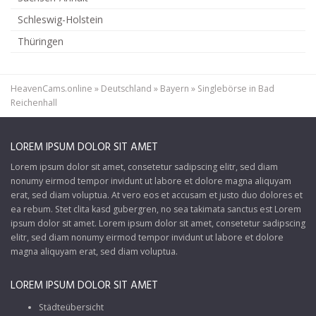
Schleswig-Holstein
Thüringen
HeavenCams.online
»
Deutschland
»
Bayern
»
Singlebörse in Bad
Reichenhall
LOREM IPSUM DOLOR SIT AMET
Lorem ipsum dolor sit amet, consetetur sadipscing elitr, sed diam
nonumy eirmod tempor invidunt ut labore et dolore magna aliquyam
erat, sed diam voluptua. At vero eos et accusam et justo duo dolores et
ea rebum. Stet clita kasd gubergren, no sea takimata sanctus est Lorem
ipsum dolor sit amet. Lorem ipsum dolor sit amet, consetetur sadipscing
elitr, sed diam nonumy eirmod tempor invidunt ut labore et dolore
magna aliquyam erat, sed diam voluptua.
LOREM IPSUM DOLOR SIT AMET
Städteübersicht