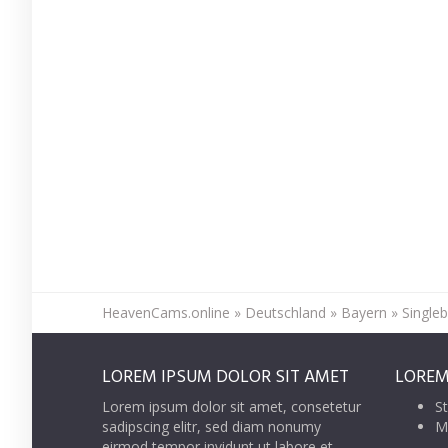
HeavenCams.online
»
Deutschland
»
Bayern
»
Single
LOREM IPSUM DOLOR SIT AMET
LOREM
Lorem ipsum dolor sit amet, consetetur
St
sadipscing elitr, sed diam nonumy
M
eirmod tempor invidunt ut labore et