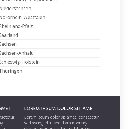
Niedersachsen
Nordrhein-Westfalen
Rheinland-Pfalz
Saarland
Sachsen
Sachsen-Anhalt
Schleswig-Holstein
Thüringen
AMET
LOREM IPSUM DOLOR SIT AMET
nsetetur
Lorem ipsum dolor sit amet, consetetur
my
sadipscing elitr, sed diam nonumy
e et
eirmod tempor invidunt ut labore et