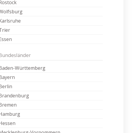
Rostock
Wolfsburg
Karlsruhe
Trier
Essen
Bundesländer
Baden-Württemberg
Bayern
Berlin
Brandenburg
Bremen
Hamburg
Hessen
Mecklenburg-Vorpommern