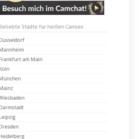
Beliebte Städte für heißen Camsex
Düsseldorf
Mannheim
Frankfurt am Main
Köln
München
Mainz
Wiesbaden
Darmstadt
Leipzig
Dresden
Heidelberg