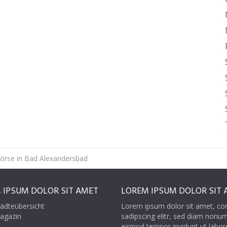
börse in Bad Alexandersbad
 IPSUM DOLOR SIT AMET
LOREM IPSUM DOLOR SIT 
ädteübersicht
Lorem ipsum dolor sit amet, co
agazin
sadipscing elitr, sed diam nonu
eirmod tempor invidunt ut labor