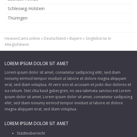
Schleswig-Holstein
Thüringen
HeavenCams.online
»
Deutschland
»
Bayern
»
Singlebörse in
Alteglofsheim
LOREM IPSUM DOLOR SIT AMET
Lorem ipsum dolor sit amet, consetetur sadipscing elitr, sed diam
nonumy eirmod tempor invidunt ut labore et dolore magna aliquyam
erat, sed diam voluptua. At vero eos et accusam et justo duo dolores et
ea rebum. Stet clita kasd gubergren, no sea takimata sanctus est Lorem
ipsum dolor sit amet. Lorem ipsum dolor sit amet, consetetur sadipscing
elitr, sed diam nonumy eirmod tempor invidunt ut labore et dolore
magna aliquyam erat, sed diam voluptua.
LOREM IPSUM DOLOR SIT AMET
Städteübersicht