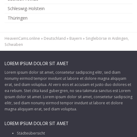
Schleswig-Holstein
Thüringen
HeavenCams.online
»
Deutschland
»
Bayern
»
Singlebörse in Aislingen,
Schwaben
LOREM IPSUM DOLOR SIT AMET
Lorem ipsum dolor sit amet, consetetur sadipscing elitr, sed diam
nonumy eirmod tempor invidunt ut labore et dolore magna aliquyam
erat, sed diam voluptua. At vero eos et accusam et justo duo dolores et
ea rebum. Stet clita kasd gubergren, no sea takimata sanctus est Lorem
ipsum dolor sit amet. Lorem ipsum dolor sit amet, consetetur sadipscing
elitr, sed diam nonumy eirmod tempor invidunt ut labore et dolore
magna aliquyam erat, sed diam voluptua.
LOREM IPSUM DOLOR SIT AMET
Städteübersicht