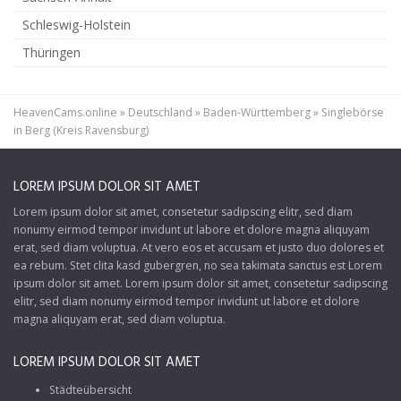
Schleswig-Holstein
Thüringen
HeavenCams.online
»
Deutschland
»
Baden-Württemberg
»
Singlebörse
in Berg (Kreis Ravensburg)
LOREM IPSUM DOLOR SIT AMET
Lorem ipsum dolor sit amet, consetetur sadipscing elitr, sed diam
nonumy eirmod tempor invidunt ut labore et dolore magna aliquyam
erat, sed diam voluptua. At vero eos et accusam et justo duo dolores et
ea rebum. Stet clita kasd gubergren, no sea takimata sanctus est Lorem
ipsum dolor sit amet. Lorem ipsum dolor sit amet, consetetur sadipscing
elitr, sed diam nonumy eirmod tempor invidunt ut labore et dolore
magna aliquyam erat, sed diam voluptua.
LOREM IPSUM DOLOR SIT AMET
Städteübersicht