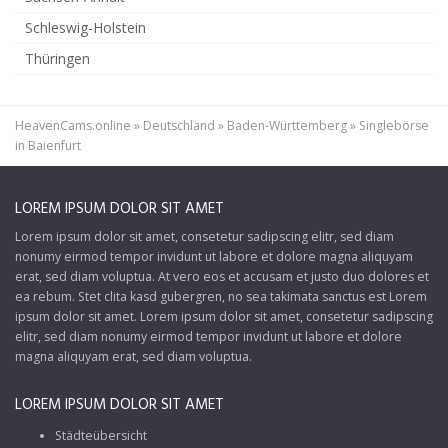
Schleswig-Holstein
Thüringen
HeavenCams.online
»
Deutschland
»
Baden-Württemberg
»
Singlebörse
in Baienfurt
LOREM IPSUM DOLOR SIT AMET
Lorem ipsum dolor sit amet, consetetur sadipscing elitr, sed diam
nonumy eirmod tempor invidunt ut labore et dolore magna aliquyam
erat, sed diam voluptua. At vero eos et accusam et justo duo dolores et
ea rebum. Stet clita kasd gubergren, no sea takimata sanctus est Lorem
ipsum dolor sit amet. Lorem ipsum dolor sit amet, consetetur sadipscing
elitr, sed diam nonumy eirmod tempor invidunt ut labore et dolore
magna aliquyam erat, sed diam voluptua.
LOREM IPSUM DOLOR SIT AMET
Städteübersicht