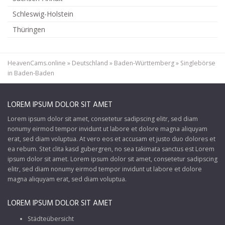
Schleswig-Holstein
Thüringen
HeavenCams.online
»
Deutschland
»
Baden-Württemberg
»
Singlebörse
in Baden-Baden
LOREM IPSUM DOLOR SIT AMET
Lorem ipsum dolor sit amet, consetetur sadipscing elitr, sed diam
nonumy eirmod tempor invidunt ut labore et dolore magna aliquyam
erat, sed diam voluptua. At vero eos et accusam et justo duo dolores et
ea rebum. Stet clita kasd gubergren, no sea takimata sanctus est Lorem
ipsum dolor sit amet. Lorem ipsum dolor sit amet, consetetur sadipscing
elitr, sed diam nonumy eirmod tempor invidunt ut labore et dolore
magna aliquyam erat, sed diam voluptua.
LOREM IPSUM DOLOR SIT AMET
Städteübersicht