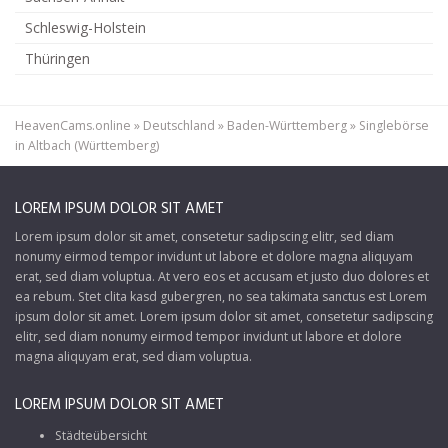
Schleswig-Holstein
Thüringen
HeavenCams.online
»
Deutschland
»
Baden-Württemberg
»
Singlebörse
in Altbach (Württemberg)
LOREM IPSUM DOLOR SIT AMET
Lorem ipsum dolor sit amet, consetetur sadipscing elitr, sed diam
nonumy eirmod tempor invidunt ut labore et dolore magna aliquyam
erat, sed diam voluptua. At vero eos et accusam et justo duo dolores et
ea rebum. Stet clita kasd gubergren, no sea takimata sanctus est Lorem
ipsum dolor sit amet. Lorem ipsum dolor sit amet, consetetur sadipscing
elitr, sed diam nonumy eirmod tempor invidunt ut labore et dolore
magna aliquyam erat, sed diam voluptua.
LOREM IPSUM DOLOR SIT AMET
Städteübersicht