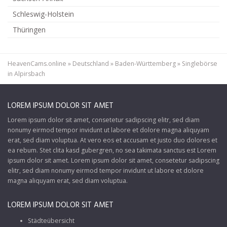
Schleswig-Holstein
Thüringen
HeavenCams.online
»
Deutschland
»
Baden-Württemberg
»
Singlebörse
in Alpirsbach
LOREM IPSUM DOLOR SIT AMET
Lorem ipsum dolor sit amet, consetetur sadipscing elitr, sed diam
nonumy eirmod tempor invidunt ut labore et dolore magna aliquyam
erat, sed diam voluptua. At vero eos et accusam et justo duo dolores et
ea rebum. Stet clita kasd gubergren, no sea takimata sanctus est Lorem
ipsum dolor sit amet. Lorem ipsum dolor sit amet, consetetur sadipscing
elitr, sed diam nonumy eirmod tempor invidunt ut labore et dolore
magna aliquyam erat, sed diam voluptua.
LOREM IPSUM DOLOR SIT AMET
Städteübersicht