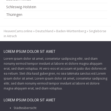
Schleswig-Holstein
Thüringen
HeavenCams.online
»
Deutschland
»
Baden-Württemberg
»
Singlebörse
in Aitrach
LOREM IPSUM DOLOR SIT AMET
Lorem ipsum dolor sit amet, consetetur sadipscing elitr, sed diam
nonumy eirmod tempor invidunt ut labore et dolore magna aliquyam
erat, sed diam voluptua. At vero eos et accusam et justo duo dolores et
ea rebum. Stet clita kasd gubergren, no sea takimata sanctus est Lorem
ipsum dolor sit amet. Lorem ipsum dolor sit amet, consetetur sadipscing
elitr, sed diam nonumy eirmod tempor invidunt ut labore et dolore
magna aliquyam erat, sed diam voluptua.
LOREM IPSUM DOLOR SIT AMET
Städteübersicht