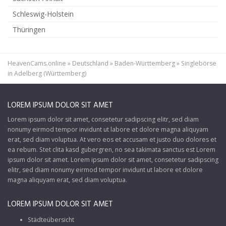
Schleswig-Holstein
Thüringen
HeavenCams.online
»
Deutschland
»
Baden-Württemberg
»
Singlebörse
in Adelberg (Württemberg)
LOREM IPSUM DOLOR SIT AMET
Lorem ipsum dolor sit amet, consetetur sadipscing elitr, sed diam
nonumy eirmod tempor invidunt ut labore et dolore magna aliquyam
erat, sed diam voluptua. At vero eos et accusam et justo duo dolores et
ea rebum. Stet clita kasd gubergren, no sea takimata sanctus est Lorem
ipsum dolor sit amet. Lorem ipsum dolor sit amet, consetetur sadipscing
elitr, sed diam nonumy eirmod tempor invidunt ut labore et dolore
magna aliquyam erat, sed diam voluptua.
LOREM IPSUM DOLOR SIT AMET
Städteübersicht